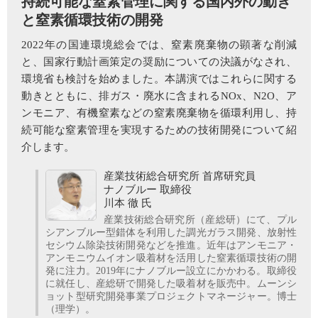
持続可能な窒素管理に関する国内外の動き
と窒素循環技術の開発
2022年の国連環境総会では、窒素廃棄物の顕著な削減
と、国家行動計画策定の奨励についての決議がなされ、
環境省も検討を始めました。本講演ではこれらに関する
動きとともに、排ガス・廃水に含まれるNOx、N2O、ア
ンモニア、有機窒素などの窒素廃棄物を循環利用し、持
続可能な窒素管理を実現するための技術開発について紹
介します。
産業技術総合研究所 首席研究員
ナノブルー 取締役
川本 徹 氏
産業技術総合研究所（産総研）にて、プル
シアンブルー型錯体を利用した調光ガラス開発、放射性
セシウム除染技術開発などを推進。近年はアンモニア・
アンモニウムイオン吸着材を活用した窒素循環技術の開
発に注力。2019年にナノブルー設立にかかわる。取締役
に就任し、産総研で開発した吸着材を販売中。ムーンシ
ョット型研究開発事業プロジェクトマネージャー。博士
（理学）。