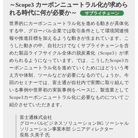
～Scope3 カーボンニュートラル化が求めら
れる時代に何が必要か～
サプライチェーン
世界的にカーボンニュートラル化を進める動きが具体化
する中、グローバル企業では取引条件として環境関連情
報や推進目標を加えるような動きが生まれています。こ
うした動きの中、自社だけでなくサプライチェーンを含
めた製品ライフサイクル全体の脱炭素化（Scope3）が求
められるようになっています。では、こうしたScope3カ
ーボンニュートラル化を進めていくためにはどういう考
え方や体制、ツールなどが必要になるのでしょうか。今
回のセミナーでは、富士通が自社内で実際に取り組んで
いる事例や世界初の実装事例をベースに、製造業として
Scope3カーボンニュートラル化に必要なものについてご
紹介させていただきます。
富士通株式会社
グローバルビジネスソリューションBG ソーシャル
ソリューション事業本部 シニアディレクター
長島 久美子 氏