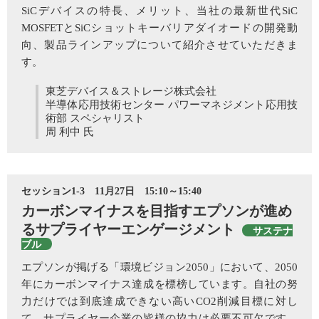
SiCデバイスの特長、メリット、当社の最新世代SiC
MOSFETとSiCショットキーバリアダイオードの開発動
向、製品ラインアップについて紹介させていただきま
す。
東芝デバイス＆ストレージ株式会社
半導体応用技術センター パワーマネジメント応用技
術部 スペシャリスト
周 利中 氏
セッション1-3 11月27日 15:10～15:40
カーボンマイナスを目指すエプソンが進め
るサプライヤーエンゲージメント
サステナ
ブル
エプソンが掲げる「環境ビジョン2050」において、2050
年にカーボンマイナス達成を標榜しています。自社の努
力だけでは到底達成できない高いCO2削減目標に対し
て、サプライヤー企業の皆様の協力は必要不可欠です。