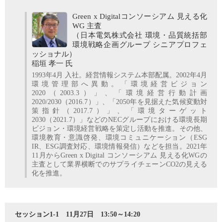
Green x Digitalコンソーシアム 見える化
WG 主査
（日本電気株式会社 環境・品質統括部
環境戦略企画グループ シニアプロフェ
ッショナル）
稲垣 孝一 氏
1993年4月 入社。経営情報システム本部配属。2002年4月
環境管理部へ異動。「環境経営ビジョン
2020（2003.3）」、「環境経営行動計画
2020/2030（2016.7）」、「2050年を見据えた気候変動対
策指針（2017.7）」、「環境ターゲット
2030（2021.7）」などのNECグループにおける環境長期
ビジョン・環境経営戦略を策定し活動を推進。その他、
環境教育・意識啓発、環境コミュニケーション（ESG
IR、ESG調査対応、環境情報発信）などを担当。2021年
11月からGreen x Digital コンソーシアム 見える化WGの
主査として業界横断でのサプライチェーンCO2の見える
化を推進。
セッション1-1 11月27日 13:50～14:20