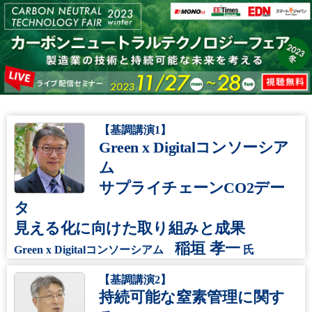
【基調講演1】
Green x Digitalコンソーシア
ム
サプライチェーンCO2デー
タ
見える化に向けた取り組みと成果
稲垣 孝一
Green x Digitalコンソーシアム
氏
【基調講演2】
持続可能な窒素管理に関す