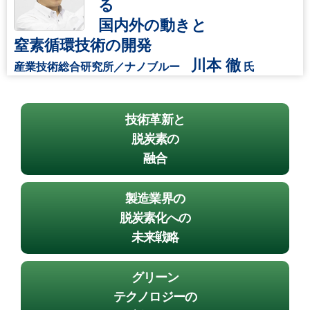
る
国内外の動きと
窒素循環技術の開発
川本 徹
産業技術総合研究所／ナノブルー
氏
技術革新と
脱炭素の
融合
製造業界の
脱炭素化への
未来戦略
グリーン
テクノロジーの