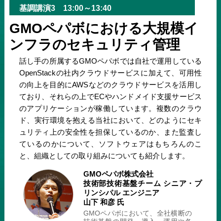
基調講演3 13:00～13:40
GMOペパボにおける大規模イ
ンフラのセキュリティ管理
話し手の所属するGMOペパボでは自社で運用している
OpenStackの社内クラウドサービスに加えて、可用性
の向上を目的にAWSなどのクラウドサービスを活用し
ており、それらの上でECやハンドメイド支援サービス
のアプリケーションが稼働しています。複数のクラウ
ド、実行環境を抱える当社において、どのようにセキ
ュリティ上の安全性を担保しているのか、また監査し
ているのかについて、ソフトウェアはもちろんのこ
と、組織としての取り組みについても紹介します。
GMOペパボ株式会社
技術部技術基盤チーム シニア・プ
リンシパル エンジニア
山下 和彦 氏
GMOペパボにおいて、全社横断の