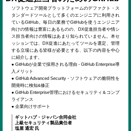
ソフトウェア開発プラットフォームのデファクト・ス
タンダードツールとして多くのエンジニアに利用され
ているGitHub。毎日の業務でGitHubを使うエンジニア
向けの情報は豊富にあるものの、DX促進担当者や情シ
ス担当者向けの情報はあまり知られていません。本セ
ッションでは、DX促進にあたってツールを選定、管理
する立場にある皆様が必要とする、以下の内容を中心
に紹介します。
● GitHubが企業で採用される理由 - GitHub Enterprise導
入メリット
● GitHub Advanced Security - ソフトウェアの脆弱性を
開発時に検知&修正
● GitHub Enterprise管理におけるセキュリティ＆コンプ
ライアンス
● 企業向けサポート
ギットハブ・ジャパン合同会社
上級セキュリティ製品責任者
塩屋 通宏 氏