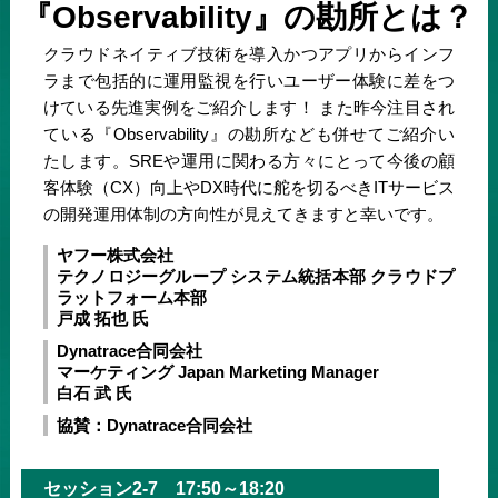
『Observability』の勘所とは？
クラウドネイティブ技術を導入かつアプリからインフ
ラまで包括的に運用監視を行いユーザー体験に差をつ
けている先進実例をご紹介します！ また昨今注目され
ている『Observability』の勘所なども併せてご紹介い
たします。SREや運用に関わる方々にとって今後の顧
客体験（CX）向上やDX時代に舵を切るべきITサービス
の開発運用体制の方向性が見えてきますと幸いです。
ヤフー株式会社
テクノロジーグループ システム統括本部 クラウドプ
ラットフォーム本部
戸成 拓也 氏
Dynatrace合同会社
マーケティング Japan Marketing Manager
白石 武 氏
協賛：Dynatrace合同会社
セッション2-7 17:50～18:20