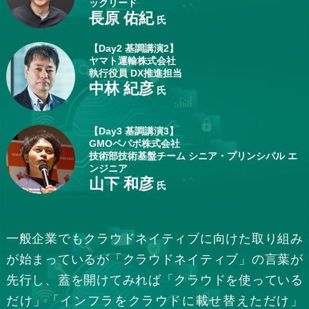
ックリード
長原 佑紀
氏
【Day2 基調講演2】
ヤマト運輸株式会社
執行役員 DX推進担当
中林 紀彦
氏
【Day3 基調講演3】
GMOペパボ株式会社
技術部技術基盤チーム シニア・プリンシパル エ
ンジニア
山下 和彦
氏
一般企業でもクラウドネイティブに向けた取り組み
が始まっているが「クラウドネイティブ」の言葉が
先行し、蓋を開けてみれば「クラウドを使っている
だけ」「インフラをクラウドに載せ替えただけ」