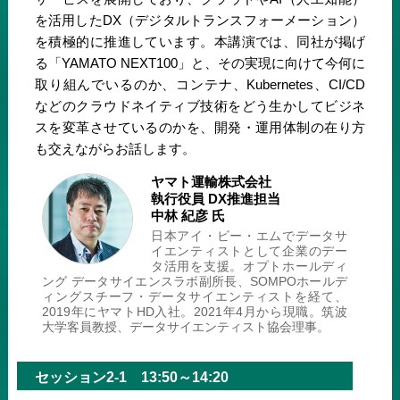
を活用したDX（デジタルトランスフォーメーション）
を積極的に推進しています。本講演では、同社が掲げ
る「YAMATO NEXT100」と、その実現に向けて今何に
取り組んでいるのか、コンテナ、Kubernetes、CI/CD
などのクラウドネイティブ技術をどう生かしてビジネ
スを変革させているのかを、開発・運用体制の在り方
も交えながらお話します。
ヤマト運輸株式会社
執行役員 DX推進担当
中林 紀彦 氏
日本アイ・ビー・エムでデータサ
イエンティストとして企業のデー
タ活用を支援。オプトホールディ
ング データサイエンスラボ副所長、SOMPOホールデ
ィングスチーフ・データサイエンティストを経て、
2019年にヤマトHD入社。2021年4月から現職。筑波
大学客員教授、データサイエンティスト協会理事。
セッション2-1 13:50～14:20