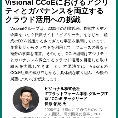
Visional CCoEにおけるアジリ
ティとガバナンスを両立する
クラウド活用への挑戦
Visionalグループは、2009年の創業以来、即戦力人材と
企業をつなぐ転職サイト「ビズリーチ」をはじめ、産
業のDXを推進するさまざまな事業を展開しています。
創業初期からクラウドを利用して、フェーズの異なる
複数の事業を運営。そのなか、CCoE組織はアジリティ
とガバナンスを両立するクラウド活用を目指した取り
組みを実践してきました。本講演では、Visionalの
CCoE組織の成り立ちから、具体的な取り組み、今後の
展望についてお伝えします。
ビジョナル株式会社
ITプラットフォーム本部 グループIT
室 / CCoE テックリード
長原 佑紀 氏
2006年よりSIerにて通信系のシス
テム開発、研究開発に従事。2015