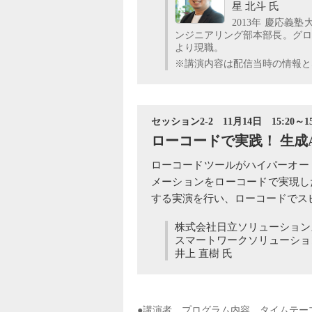
星 北斗 氏
2013年 慶応義
ンジニアリング部本部長。グロー
より現職。
※講演内容は配信当時の情報とな
セッション2-2 11月14日 15:20～15
ローコードで実践！ 生
ローコードツールがハイパーオート
メーションをローコードで実現し
する実演を行い、ローコードでス
株式会社日立ソリューション
スマートワークソリューショ
井上 直樹 氏
●講演者、プログラム内容、タイムテー