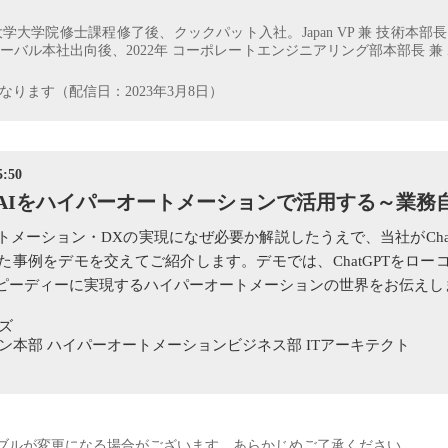
塾大学大学院修士課程修了後、クックパット入社。Japan VP 兼 技術本部
バル本社出向後、2022年 コーポレートエンジニアリング部本部長 兼 
ります（配信日：2023年3月8日）
:50
成AIをハイパーオートメーションで活用する～業務
メーション・DXの実現になぜ必要か解説したうえで、当社がCha
た事例をデモを交えてご紹介します。デモでは、ChatGPTをロー
ピーディーに実現するハイパーオートメーションの世界をお伝えし
ズ
ン本部 ハイパーオートメーションビジネス部 ITアーキテクト
ブルが変更になる場合がございます。あらかじめご了承ください。