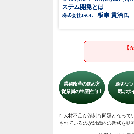
ステム開発とは
板東 貴治
株式会社JSOL
氏
【
業務改革の進め方
適切なツ
従業員の生産性向上
選ぶポ
IT人材不足が深刻な問題となって
されているのが組織内の業務を効