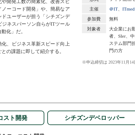
化や開発工数の簡素化、改善スピ
／ノーコード開発」や、簡易なア
＠IT
、
ITm
主催
ンドユーザーが担う「シチズンデ
無料
参加費
ジネスパーソン自らがITツール
大企業にお
対象者
自動化」だ。
者、SIer
ステム部門
動化、ビジネス革新スピード向上
門の方
ごとの課題に即して紹介する。
※申込締切は 2023年11月14
コスト開発
シチズンデベロッパー