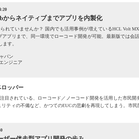
:20
ebからネイティブまでアプリを内製化
れていませんか？ 国内でも活用事例が増えているHCL Volt M
クトップアプリまで、同一環境でローコード開発が可能。最新版では会
します。
ャパン
ルスエンジニア
デベロッパー
昨今注目されている、ローコード／ノーコード開発を活用した市民開
ュリティの不備など、かつてのEUCの悲劇を再現してしまう。市民
0
るユーザー伴走型アプリ開発の歩み