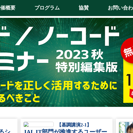
開催概要
プログラム
協賛
お問い合わ
【基調講演2-1】
るシ
JAL IT部門が推進するユーザー