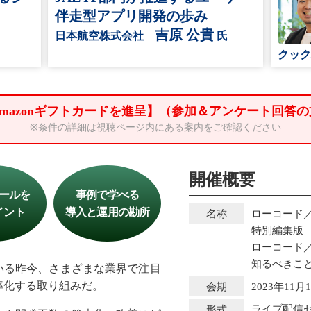
伴走型アプリ開発の歩み
吉原 公貴
日本航空株式会社
氏
クッ
Amazonギフトカードを進呈】（参加＆アンケート回答の
※条件の詳細は視聴ページ内にある案内をご確認ください
開催概要
ールを
事例で学べる
イント
導入と運用の勘所
ローコード／
名称
特別編集版
ローコード
知るべきこ
いる昨今、さまざまな業界で注目
率化する取り組みだ。
2023年11
会期
ライブ配信
形式