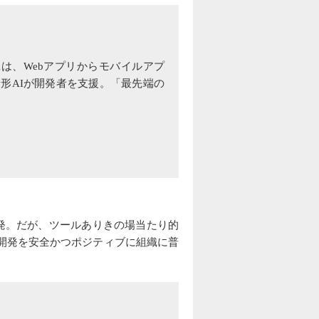
Xは、Webアプリからモバイルアプ
話形AIが開発者を支援。「最先端の
発。だが、ツールありきの場当たり的
開発を安全かつポジティブに組織に普