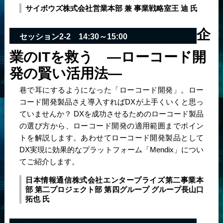
サイボウズ株式会社
営業本部 兼 事業戦略室
王 迪 氏
企
セッション2-2 14:30～15:00
業のITを救う ―ローコード開
発の賢い活用法―
巷で耳にするようになった「ローコード開発」。ロー
コード開発製品さえ導入すればDXが上手くいくと思っ
ていませんか？ DXを成功させるためのローコード製品
の選び方から、ローコード開発の適用範囲までポイン
トを解説します。あわせてローコード開発製品として
DX実現に効果的なプラットフォーム「Mendix」につい
てご紹介します。
日本情報通信株式会社
エンタープライズ第二事業本
部 第二プロジェクト部 第四グループ グループ長
山口
拓也 氏