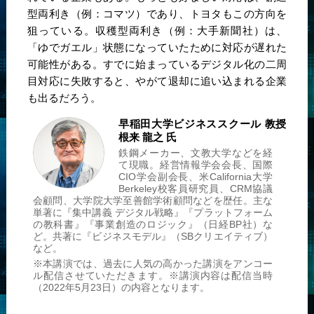
型両利き（例：コマツ）であり、トヨタもこの方向を
狙っている。収穫型両利き（例：大手新聞社）は、
「ゆでガエル」状態になっていたために対応が遅れた
可能性がある。すでに始まっているデジタル化の二周
目対応に失敗すると、やがて退却に追い込まれる企業
も出るだろう。
早稲田大学
ビジネススクール 教授
根来 龍之 氏
鉄鋼メーカー、文教大学などを経
て現職。経営情報学会会長、国際
CIO学会副会長、米California大学
Berkeley校客員研究員、CRM協議
会顧問、大学院大学至善館学術顧問などを歴任。主な
単著に『集中講義 デジタル戦略』『プラットフォーム
の教科書』『事業創造のロジック』（日経BP社）な
ど。共著に『ビジネスモデル』（SBクリエイティブ）
など。
※本講演では、過去に人気の高かった講演をアンコー
ル配信させていただきます。
※講演内容は配信当時
（2022年5月23日）の内容となります。