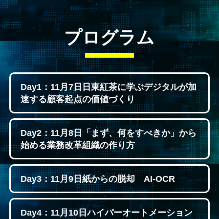
プログラム
Day1：11月7日
日東紅茶に学ぶ
デジタルが加
速する顧客起点の価値づくり
Day2：11月8日
「まず、何をすべきか」から
始める
業務改革組織の作り方
Day3：11月9日
紙からの脱却 AI-OCR
Day4：11月10日
ハイパーオートメーション