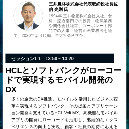
三井農林株式会社
代表取締役社長
佐
伯 光則 氏
1994年 三井物産株式会社入社。食
料・流通部門での投資・物流業務
や関係会社経営、コーポレート部
門での人事・経営企画業務等を経
て、2020年より現職。早大社会科学卒。
セッション1-1 13:50～14:20
HCLとソフトバンクがローコー
ドで実現するモバイル開発の
DX
多くの企業のDX推進、モバイルを活用したビジネス変
革を実現するソフトバンク。その提案とアプリケーシ
ョン開発を支えているHCL Volt MX。高機能なモバイル
アプリの開発にローコードを活用し、継続的なエクス
ペリエンスの向上も実現。顧客・社員の期待に応える