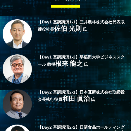
【
Day1
基調講演1-1】
三井農林株式会社
代表取
佐伯 光則
締役社長
氏
【
Day1
基調講演1-2】
早稲田大学
ビジネススク
根来 龍之
ール 教授
氏
【
Day2
基調講演2-1】
日本瓦斯株式会社
取締役
和田 眞治
会長執行役員
氏
【
Day2
基調講演2-2】
日清食品ホールディング