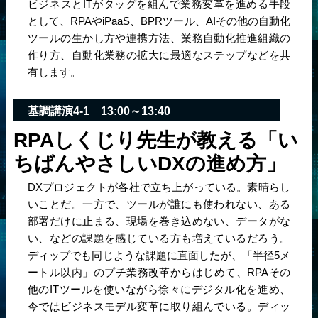
ビジネスとITがタッグを組んで業務変革を進める手段
として、RPAやiPaaS、BPRツール、AIその他の自動化
ツールの生かし方や連携方法、業務自動化推進組織の
作り方、自動化業務の拡大に最適なステップなどを共
有します。
基調講演4-1
13:00～13:40
RPAしくじり先生が教える「い
ちばんやさしいDXの進め方」
DXプロジェクトが各社で立ち上がっている。素晴らし
いことだ。一方で、ツールが誰にも使われない、ある
部署だけに止まる、現場を巻き込めない、データがな
い、などの課題を感じている方も増えているだろう。
ディップでも同じような課題に直面したが、「半径5メ
ートル以内」のプチ業務改革からはじめて、RPAその
他のITツールを使いながら徐々にデジタル化を進め、
今ではビジネスモデル変革に取り組んでいる。ディッ