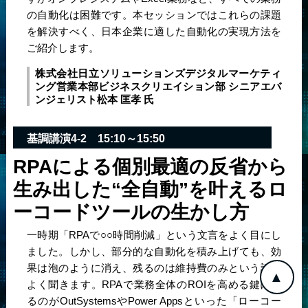
の自動化は困難です。本セッションではこれらの課題
を解決すべく、日本企業に適した自動化の実現方法を
ご紹介します。
株式会社日立ソリューションズ
デジタルマーケティ
ング営業本部ビジネスクリエイション部 シニアエバ
ンジェリスト
松本 匡孝 氏
基調講演4-2
15:10～15:50
RPAによる個別最適の反省から
生み出した
“全自動”を叶えるロ
ーコードツールの生かし方
一時期「RPAで○○時間削減」という文言をよく目にし
ました。しかし、部分的な自動化を積み上げても、効
果は泡のように消え、残るのは維持費のみという話を
よく聞きます。RPAで業務全体のROIを高める鍵にな
るのがOutSystemsやPower Appsといった「ローコー