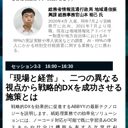
総務省
情報流通行政局 地域通信振
興課 総務事務官
山本 裕己 氏
2020年4月 入省。同年7月より宮崎
県庁に出向。2021年7月より現
職。現在は地域情報化アドバイザ
ー制度や地方自治体におけるAI・
RPAの実証実験や導入状況などの調査、AI・RPAの導
入にかかる特別交付税措置に関する業務などに携わ
る。
セッション3-3 16:00～16:30
「現場と経営」、二つの異なる
視点から戦略的DXを成功させる
施策とは
戦略的DXを効果的に促進するABBYYの最新テクノロ
ジーを説明します。紙処理業務での効率化ソリューシ
ョンには、ノーコード対応が可能で既に学習済みOCR
スキルや仕分け機能を有する次世代AI