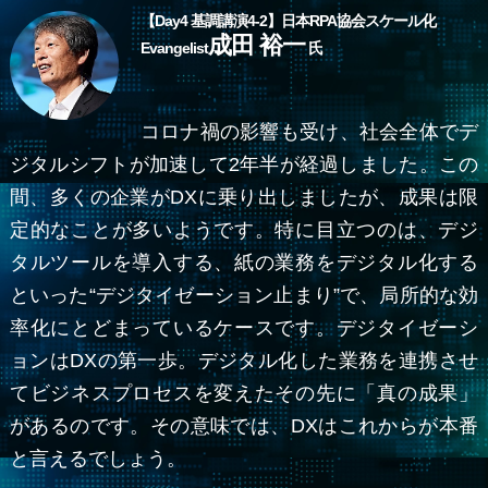
【
Day4
基調講演4-2】
日本RPA協会
スケール化
成田 裕一
Evangelist
氏
コロナ禍の影響も受け、社会全体でデ
ジタルシフトが加速して2年半が経過しました。この
間、多くの企業がDXに乗り出しましたが、成果は限
定的なことが多いようです。特に目立つのは、デジ
タルツールを導入する、紙の業務をデジタル化する
といった“デジタイゼーション止まり”で、局所的な効
率化にとどまっているケースです。デジタイゼーシ
ョンはDXの第一歩。デジタル化した業務を連携させ
てビジネスプロセスを変えたその先に「真の成果」
があるのです。その意味では、DXはこれからが本番
と言えるでしょう。