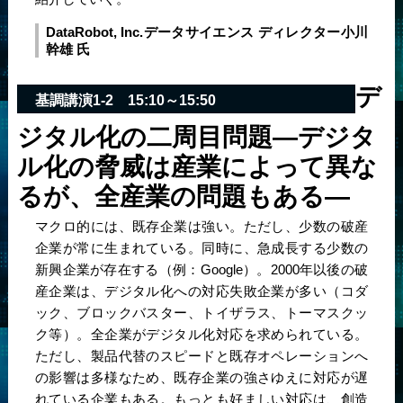
DataRobot, Inc.
データサイエンス ディレクター
小川
幹雄 氏
デ
基調講演1-2
15:10～15:50
ジタル化の二周目問題
―デジタ
ル化の脅威は産業によって異な
るが、全産業の問題もある―
マクロ的には、既存企業は強い。ただし、少数の破産
企業が常に生まれている。同時に、急成長する少数の
新興企業が存在する（例：Google）。2000年以後の破
産企業は、デジタル化への対応失敗企業が多い（コダ
ック、ブロックバスター、トイザラス、トーマスクッ
ク等）。全企業がデジタル化対応を求められている。
ただし、製品代替のスピードと既存オペレーションへ
の影響は多様なため、既存企業の強さゆえに対応が遅
れている企業もある。もっとも好ましい対応は、創造