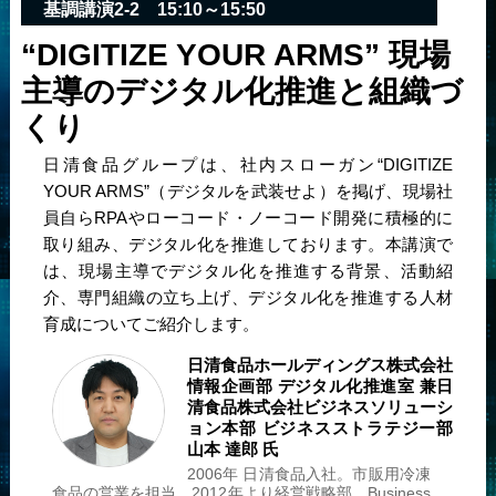
基調講演2-2
15:10～15:50
“DIGITIZE YOUR ARMS” 現場
主導のデジタル化推進と組織づ
くり
日清食品グループは、社内スローガン“DIGITIZE
YOUR ARMS”（デジタルを武装せよ）を掲げ、現場社
員自らRPAやローコード・ノーコード開発に積極的に
取り組み、デジタル化を推進しております。本講演で
は、現場主導でデジタル化を推進する背景、活動紹
介、専門組織の立ち上げ、デジタル化を推進する人材
育成についてご紹介します。
日清食品ホールディングス株式会社
情報企画部 デジタル化推進室 兼
日
清食品株式会社
ビジネスソリューシ
ョン本部 ビジネスストラテジー部
山本 達郎 氏
2006年 日清食品入社。市販用冷凍
食品の営業を担当。2012年より経営戦略部、Business