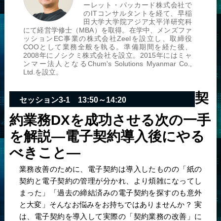
ーレット・パッカード株式会社で
のITコンサルタントを経て、早稲
田大学大学院アジア太平洋研究科
にて経営学修士（MBA）を取得。在学中、メンズファ
ッションEC事業の株式会社Zeelを設立し、取締役
COOとして業務全般を執る。準備期間を経た後、
2008年にノシクミ株式会社を設立。2015年にはミャ
ンマー法人となるChum's Solutions Myanmar Co.,
Ltd.を設立。
契
セッション3-1 13:50～14:20
約業務DXを成功させる次の一手
を解説
―電子契約導入後にやる
べきこと―
業務改善のために、電子契約は導入したものの「紙の
契約と電子契約の管理が分かれ、より煩雑になってし
まった」「過去の締結済みの電子契約を探すのも意外
と大変」そんなお悩みをお持ちではありませんか？ 実
は、電子契約を導入して実際の「契約業務の改善」に