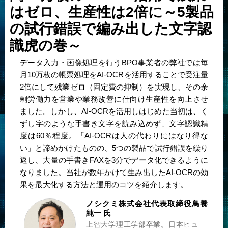
はゼロ、生産性は2倍に
～5製品
の試行錯誤で編み出した文字認
識虎の巻～
データ入力・画像処理を行うBPO事業者の弊社では毎
月10万枚の帳票処理をAI-OCRを活用することで受注量
2倍にして残業ゼロ（固定費の抑制）を実現し、その余
剰労働力を営業や業務改善に仕向け生産性を向上させ
ました。しかし、AI-OCRを活用しはじめた当初は、く
ずし字のような手書き文字を読み込めず、文字認識精
度は60％程度。「AI-OCRは人の代わりにはなり得な
い」と諦めかけたものの、5つの製品で試行錯誤を繰り
返し、大量の手書きFAXを3分でデータ化できるように
なりました。当社が数年かけて生み出したAI-OCRの効
果を最大化する方法と運用のコツを紹介します。
ノシクミ株式会社
代表取締役
鳥養
純一 氏
上智大学理工学部卒業。日本ヒュ