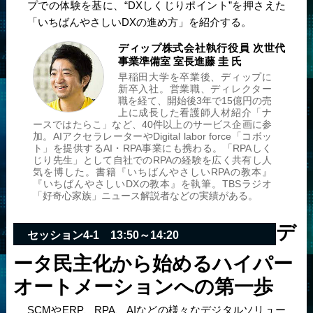
プでの体験を基に、“DXしくじりポイント”を押さえた
「いちばんやさしいDXの進め方」を紹介する。
ディップ株式会社
執行役員 次世代
事業準備室 室長
進藤 圭 氏
早稲田大学を卒業後、ディップに
新卒入社。営業職、ディレクター
職を経て、開始後3年で15億円の売
上に成長した看護師人材紹介「ナ
ースではたらこ」など、40件以上のサービス企画に参
加。AIアクセラレーターやDigital labor force「コボッ
ト」を提供するAI・RPA事業にも携わる。「RPAしく
じり先生」として自社でのRPAの経験を広く共有し人
気を博した。書籍『いちばんやさしいRPAの教本』
『いちばんやさしいDXの教本』を執筆。TBSラジオ
「好奇心家族」ニュース解説者などの実績がある。
デ
セッション4-1 13:50～14:20
ータ民主化から始めるハイパー
オートメーションへの第一歩
SCMやERP、RPA、AIなどの様々なデジタルソリュー