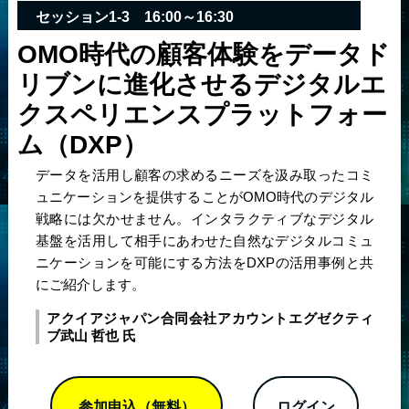
セッション1-3 16:00～16:30
OMO時代の顧客体験をデータド
リブンに進化させる
デジタルエ
クスペリエンスプラットフォー
ム（DXP）
データを活用し顧客の求めるニーズを汲み取ったコミ
ュニケーションを提供することがOMO時代のデジタル
戦略には欠かせません。インタラクティブなデジタル
基盤を活用して相手にあわせた自然なデジタルコミュ
ニケーションを可能にする方法をDXPの活用事例と共
にご紹介します。
アクイアジャパン合同会社
アカウントエグゼクティ
ブ
武山 哲也 氏
参加申込（無料）
ログイン