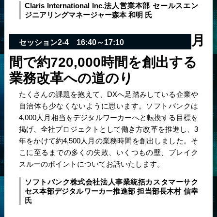
Claris International Inc.
法人営業本部 セールスエン
ジニアリングマネージャー
森本 和明 氏
月
セッション2-4 16:40～17:10
間で約720,000時間を創出する
業務改革への道のり
たくさんの課題を抱えて、DXへ足踏みしている企業や
自治体も少なくないように思います。ソフトバンクは
4,000人月相当をデジタルワーカーへと転換する目標を
掲げ、全社プロジェクトとして働き方改革を推進し、3
年をかけて約4,500人月の業務時間を創出しました。そ
こに至るまでの多くの失敗、いくつもの壁、ブレイク
スルーのポイントについてお話いたします。
ソフトバンク株式会社
法人事業統括カスタマーサク
セス本部デジタルワーカー推進部 担当部長
木村 信幸
氏