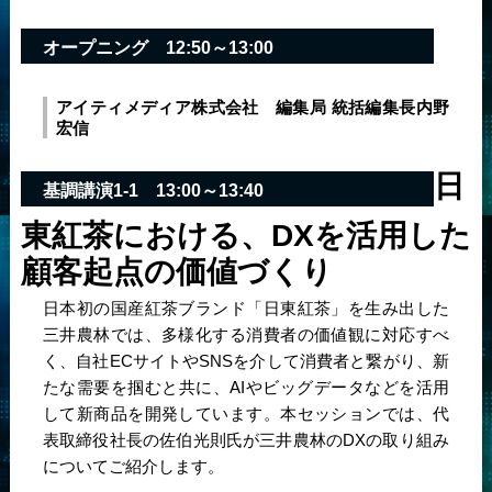
オープニング
12:50～13:00
アイティメディア株式会社 編集局 統括編集長
内野
宏信
日
基調講演1-1
13:00～13:40
東紅茶における、DXを活用した
顧客起点の価値づくり
日本初の国産紅茶ブランド「日東紅茶」を生み出した
三井農林では、多様化する消費者の価値観に対応すべ
く、自社ECサイトやSNSを介して消費者と繋がり、新
たな需要を掴むと共に、AIやビッグデータなどを活用
して新商品を開発しています。本セッションでは、代
表取締役社長の佐伯光則氏が三井農林のDXの取り組み
についてご紹介します。