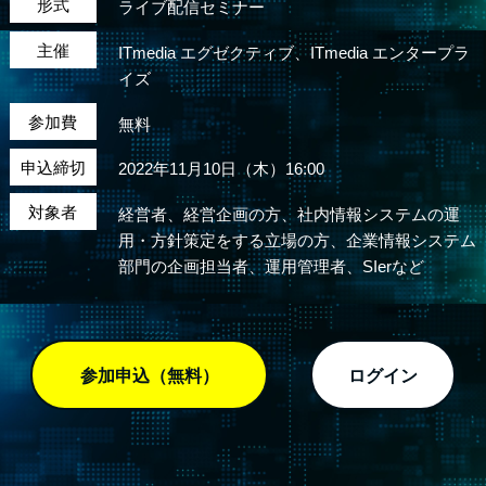
形式
ライブ配信セミナー
主催
ITmedia エグゼクティブ、ITmedia エンタープラ
イズ
参加費
無料
申込締切
2022年11月10日（木）16:00
対象者
経営者、経営企画の方、社内情報システムの運
用・方針策定をする立場の方、企業情報システム
部門の企画担当者、運用管理者、SIerなど
参加申込（無料）
ログイン