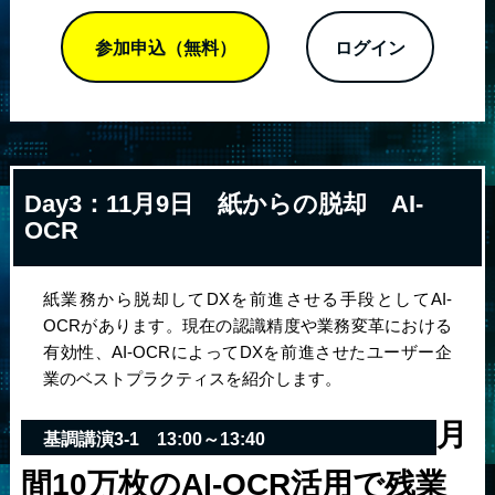
参加申込（無料）
ログイン
Day3：11月9日
紙からの脱却 AI-
OCR
紙業務から脱却してDXを前進させる手段としてAI-
OCRがあります。現在の認識精度や業務変革における
有効性、AI-OCRによってDXを前進させたユーザー企
業のベストプラクティスを紹介します。
月
基調講演3-1
13:00～13:40
間10万枚のAI-OCR活用で残業