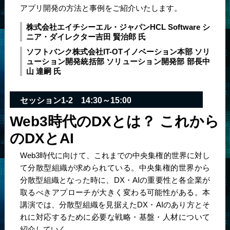
アプリ開発の方法と事例をご紹介いたします。
株式会社エイチシーエル・ジャパン
HCL Software シ
ニア・ダイレクター
吉田 賢治郎 氏
ソフトバンク株式会社
IT-OTイノベーション本部 ソリ
ューション開発統括部 ソリューション開発部 部長
中
山 達嗣 氏
セッション1-2 14:30～15:00
Web3時代のDXとは？ これから
のDXとAI
Web3時代に向けて、これまでの中央集権的世界に対し
て分散型組織が求められている。中央集権的世界から
分散型組織となった時に、DX・AIの重要性と各企業が
取るべきアプローチが大きく変わる可能性がある。本
講演では、分散型組織を見据えたDX・AIのあり方とそ
れに対応するために必要な戦略・基盤・人材について
紹介していく。