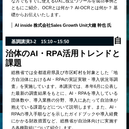
な方でもすぐに使えるDXに役立つツールを成功事例と
ともにご紹介。OCRとは何か？ AI-OCRとは何か？ 基
礎からお伝えいたします。
AI inside 株式会社
Sales Growth Unit
大鐘 幹也 氏
自
基調講演3-2
15:10～15:50
治体のAI・RPA活用トレンドと
課題
総務省では全都道府県及び市区町村を対象とした「地
方自治体におけるAI・RPAの実証実験・導入状況等調
査」を実施しています。本講演では、本年6月に公表し
た最新の調査結果をもとに、AI・RPAを導入している
団体数や、導入業務の分野、導入にあたって自治体が
抱えている課題などについて説明します。また、AI・
RPAの導入手順などを示したガイドブックや導入経費
にかかる財政措置など、総務省が自治体向けに実施す
る各種取組について紹介します。