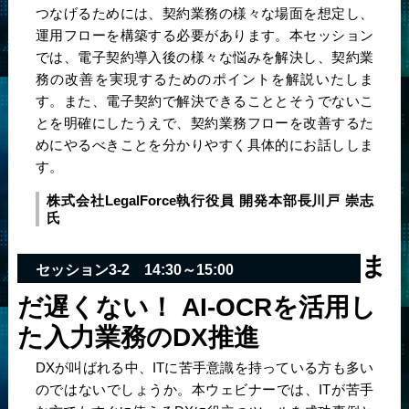
つなげるためには、契約業務の様々な場面を想定し、
運用フローを構築する必要があります。本セッション
では、電子契約導入後の様々な悩みを解決し、契約業
務の改善を実現するためのポイントを解説いたしま
す。また、電子契約で解決できることとそうでないこ
とを明確にしたうえで、契約業務フローを改善するた
めにやるべきことを分かりやすく具体的にお話ししま
す。
株式会社LegalForce
執行役員 開発本部長
川戸 崇志
氏
ま
セッション3-2 14:30～15:00
だ遅くない！ AI-OCRを活用し
た入力業務のDX推進
DXが叫ばれる中、ITに苦手意識を持っている方も多い
のではないでしょうか。本ウェビナーでは、ITが苦手