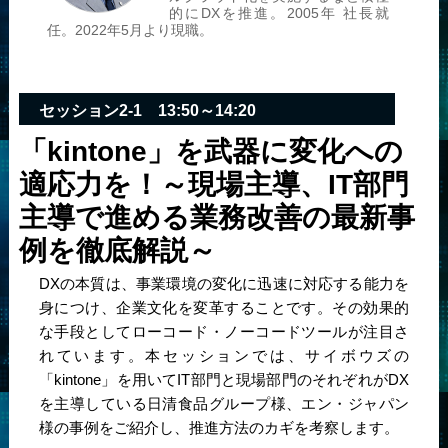
的にDXを推進。2005年 社長就
任。2022年5月より現職。
セッション2-1 13:50～14:20
「kintone」を武器に変化への
適応力を！
～現場主導、IT部門
主導で進める業務改善の最新事
例を徹底解説～
DXの本質は、事業環境の変化に迅速に対応する能力を
身につけ、企業文化を変革することです。その効果的
な手段としてローコード・ノーコードツールが注目さ
れています。本セッションでは、サイボウズの
「kintone」を用いてIT部門と現場部門のそれぞれがDX
を主導している日清食品グループ様、エン・ジャパン
様の事例をご紹介し、推進方法のカギを考察します。