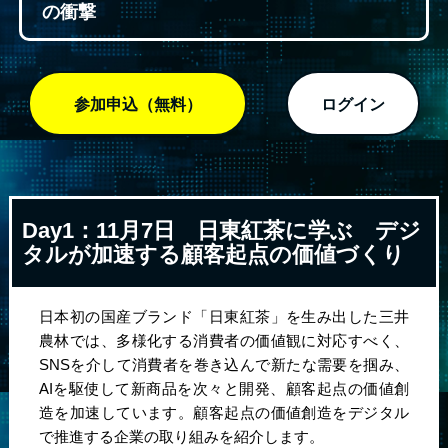
の衝撃
参加申込（無料）
ログイン
Day1：11月7日
日東紅茶に学ぶ デジ
タルが加速する顧客起点の価値づくり
日本初の国産ブランド「日東紅茶」を生み出した三井
農林では、多様化する消費者の価値観に対応すべく、
SNSを介して消費者を巻き込んで新たな需要を掴み、
AIを駆使して新商品を次々と開発、顧客起点の価値創
造を加速しています。顧客起点の価値創造をデジタル
で推進する企業の取り組みを紹介します。