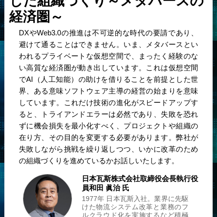
した組織づくり
～メタバースの
経済圏～
DXやWeb3.0の推進は不可逆的な時代の要請であり、
避けて通ることはできません。いま、メタバースとい
われるプライベートな仮想空間で、まったく経験のな
い高質な経済圏が動き出しています。これは仮想空間
でAI（人工知能）の助けを借りることを前提とした世
界、ある意味ソフトウェア主導の経営の始まりを意味
しています。これだけ技術の進化がスピードアップす
ると、トライアンドエラーは必然であり、失敗を恐れ
ずに機会損失を最小化すべく、プロジェクトや組織の
在り方、その目的を変更する必要があります。弊社が
失敗しながら挑戦を繰り返しつつ、いかに改革のため
の組織づくりを進めているかお話しいたします。
日本瓦斯株式会社
取締役会長執行役
員
和田 眞治 氏
1977年 日本瓦斯入社。業界に先駆
けた物流システム改革と業務のフ
ルクラウド化を実施するなど積極