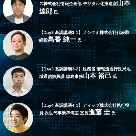
山本
ス株式会社
情報企画部 デジタル化推進室
達郎
氏
【
Day3
基調講演3-1】
ノシクミ株式会社
代表取
鳥養 純一
締役
氏
【
Day3
基調講演3-2】
総務省 情報流通行政局
地
山本 裕己
域通信振興課 総務事務
氏
【
Day4
基調講演4-1】
ディップ株式会社
執行役
進藤 圭
員 次世代事業準備室 室長
氏