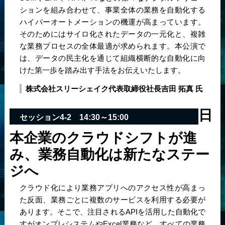
ションを組み合わせて、事業全体の業務を自動化する
ハイパーオートメーションの機運が高まっています。
そのためにはサイロ化されたデータの一元化と、複雑
な業務プロセスの全体最適が求められます。本公演で
は、データの民主化を通じて組織横断的な自動化に向
けた第一歩を踏み出す手法をお伝えいたします。
株式会社スリーシェイク
代表取締役社長
吉田 拓真 氏
日
セッション4-2 14:30～15:00
本企業のクラウドシフトが進
み、業務自動化は新たなステー
ジへ
クラウド化により業務アプリへのアクセス性が高まっ
た反面、業務ごとに複数のサービスを利用する必要が
あります。そこで、注目されるAPIを活用した自動化で
すがオンプレシステムやExcel業務など、すべての業務