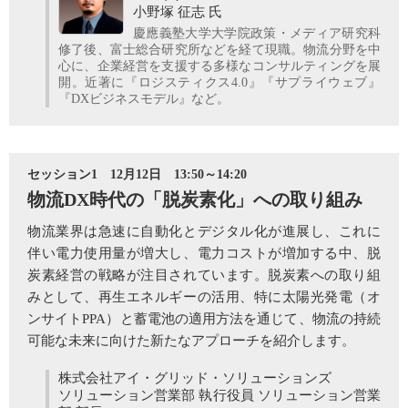
小野塚 征志 氏
慶應義塾大学大学院政策・メディア研究科
修了後、富士総合研究所などを経て現職。物流分野を中
心に、企業経営を支援する多様なコンサルティングを展
開。近著に『ロジスティクス4.0』『サプライウェブ』
『DXビジネスモデル』など。
セッション1 12月12日 13:50～14:20
物流DX時代の「脱炭素化」への取り組み
物流業界は急速に自動化とデジタル化が進展し、これに
伴い電力使用量が増大し、電力コストが増加する中、脱
炭素経営の戦略が注目されています。脱炭素への取り組
みとして、再生エネルギーの活用、特に太陽光発電（オ
ンサイトPPA）と蓄電池の適用方法を通じて、物流の持続
可能な未来に向けた新たなアプローチを紹介します。
株式会社アイ・グリッド・ソリューションズ
ソリューション営業部 執行役員 ソリューション営業