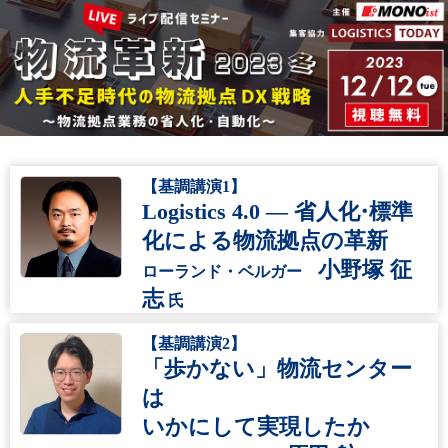
【基調講演1】
Logistics 4.0 ― 省人
化・
標準
化による物流拠点の革新
小野塚 征
ローランド・ベルガー
志
氏
【基調講演2】
「歩かない」物流センター
は
いかにして実現したか