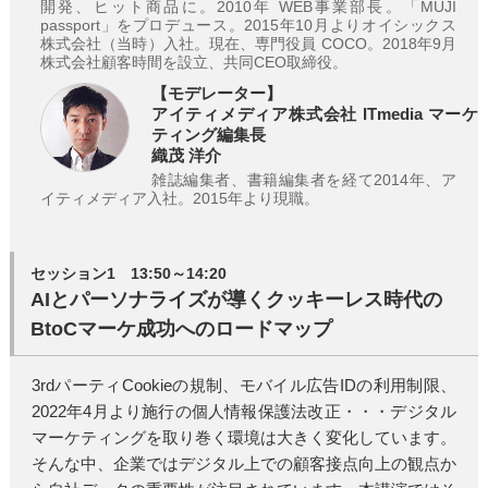
開発、ヒット商品に。2010年 WEB事業部長。「MUJI
passport」をプロデュース。2015年10月よりオイシックス
株式会社（当時）入社。現在、専門役員 COCO。2018年9月
株式会社顧客時間を設立、共同CEO取締役。
【モデレーター】
アイティメディア株式会社 ITmedia マーケ
ティング編集長
織茂 洋介
雑誌編集者、書籍編集者を経て2014年、ア
イティメディア入社。2015年より現職。
セッション1 13:50～14:20
AIとパーソナライズが導くクッキーレス時代の
BtoCマーケ成功へのロードマップ
3rdパーティCookieの規制、モバイル広告IDの利用制限、
2022年4月より施行の個人情報保護法改正・・・デジタル
マーケティングを取り巻く環境は大きく変化しています。
そんな中、企業ではデジタル上での顧客接点向上の観点か