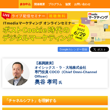
参加申込
開催概要
プログラム
協賛
お問い合わせ
Googleカレンダー登録
【基調講演】
オイシックス・ラ・大地株式会社
専門役員 COCO（Chief Omni-Channel
Officer）
奥谷 孝司
氏
「チャネルシフト」
を
理解する